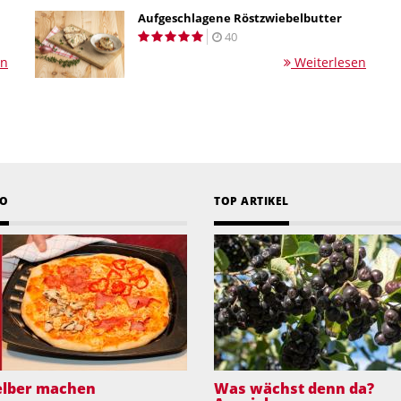
Aufgeschlagene Röstzwiebelbutter
40
en
Weiterlesen
EO
TOP ARTIKEL
selber machen
Was wächst denn da?