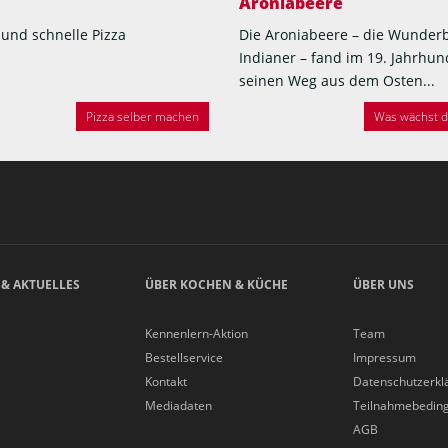
Aroniabeere
 und schnelle Pizza
Die Aroniabeere – die Wunder
Indianer – fand im 19. Jahrhun
seinen Weg aus dem Osten...
Pizza selber machen
Was wächst de
 & AKTUELLES
ÜBER KOCHEN & KÜCHE
ÜBER UNS
Kennenlern-Aktion
Team
Bestellservice
Impressum
Kontakt
Datenschutzerkl
Mediadaten
Teilnahmebedin
AGB