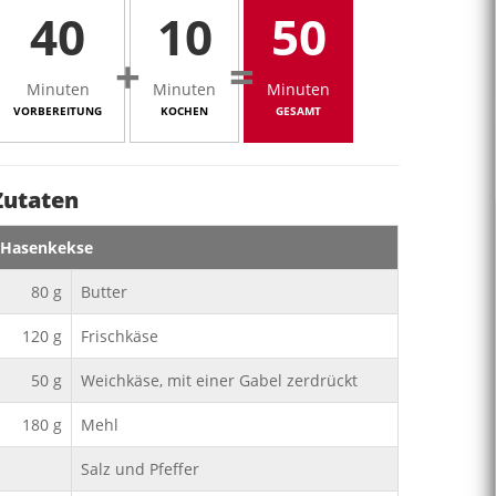
40
10
50
+
=
Minuten
Minuten
Minuten
VORBEREITUNG
KOCHEN
GESAMT
Zutaten
Hasenkekse
80
g
Butter
120
g
Frischkäse
50
g
Weichkäse, mit einer Gabel zerdrückt
180
g
Mehl
Salz und Pfeffer