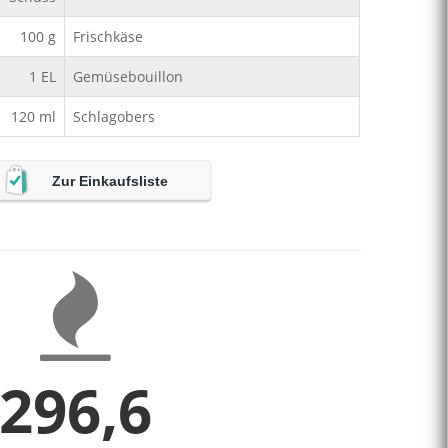
100
g
Frischkäse
1
EL
Gemüsebouillon
120
ml
Schlagobers
Zur Einkaufsliste
296,6