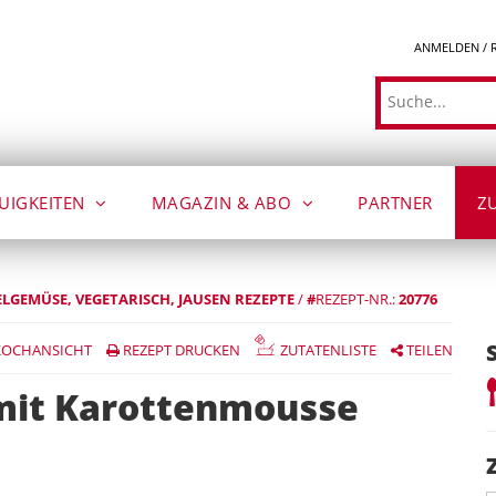
ANMELDEN / 
Suche
UIGKEITEN
MAGAZIN & ABO
PARTNER
Z
LGEMÜSE
VEGETARISCH
JAUSEN REZEPTE
/
#
REZEPT-NR.:
20776
OCHANSICHT
REZEPT DRUCKEN
ZUTATENLISTE
TEILEN
mit Karottenmousse