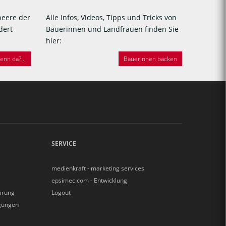
beere der
Alle Infos, Videos, Tipps und Tricks von
dert
Bäuerinnen und Landfrauen finden Sie
hier:
nn da?...
Bäuerinnen backen
SERVICE
medienkraft - marketing services
epsimec.com - Entwicklung
ärung
Logout
gungen