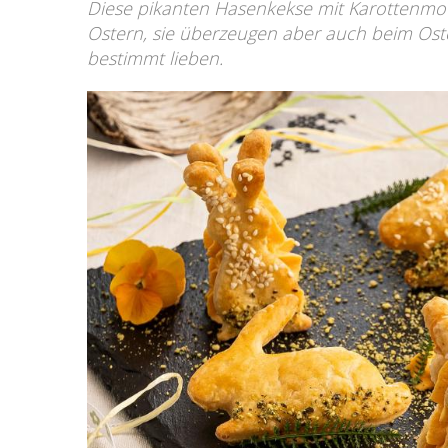
Diese pikanten Hasenkekse mit Karottenmous
Ostern, sie überzeugen aber auch beim Os
bestimmt lieben.