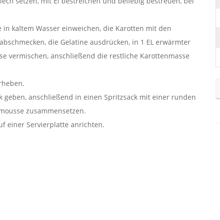
ech setzen, mit Ei bestreichen und beliebig bestreuen, bei
e in kaltem Wasser einweichen, die Karotten mit den
bschmecken, die Gelatine ausdrücken, in 1 EL erwärmter
se vermischen, anschließend die restliche Karottenmasse
erheben.
 geben, anschließend in einen Spritzsack mit einer runden
tenmousse zusammensetzen.
 einer Servierplatte anrichten.