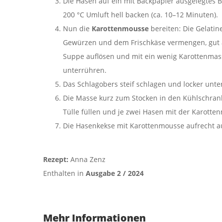
Die Hasen auf ein mit Backpapier ausgelegtes Bl
200 °C Umluft hell backen (ca. 10–12 Minuten).
Nun die
Karottenmousse
bereiten: Die Gelatin
Gewürzen und dem Frischkäse vermengen, gut a
Suppe auflösen und mit ein wenig Karottenmas
unterrühren.
Das Schlagobers steif schlagen und locker unt
Die Masse kurz zum Stocken in den Kühlschrank
Tülle füllen und je zwei Hasen mit der Karot
Die Hasenkekse mit Karottenmousse aufrecht auf
Rezept:
Anna Zenz
Enthalten in
Ausgabe 2 / 2024
Mehr Informationen