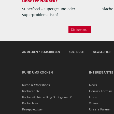
unserer Haustür
Superfood – supergesund oder
Einfache
superproblematisch?
Die besten...
ANMELDEN / REGISTRIEREN
KOCHBUCH
NEWSLETTER
RUND UMS KOCHEN
INTERESSANTES
Kurse & Workshops
News
Kochrezepte
Genuss-Termine
Kochen & Küche Blog "Gut gekocht"
Fotos
Kochschule
Videos
Rezeptregister
Unsere Partner