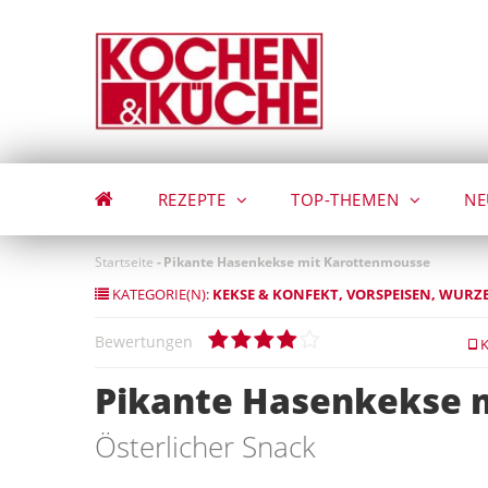
Direkt
zum
Inhalt
REZEPTE
TOP-THEMEN
NE
Startseite
-
Pikante Hasenkekse mit Karottenmousse
KATEGORIE(N):
KEKSE & KONFEKT
VORSPEISEN
WURZE
Bewertungen
K
Pikante Hasenkekse 
Österlicher Snack