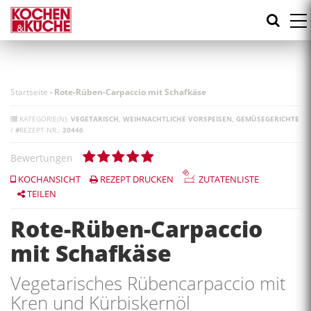
Direkt
zum
Inhalt
Startseite
-
Rote-Rüben-Carpaccio mit Schafkäse
KATEGORIE(N):
VEGETARISCH
WEIHNACHTLICHE VORSPEISEN
GEMÜSEGERICHTE
/
#
REZEPT-NR.:
20446
Bewertungen
KOCHANSICHT
REZEPT DRUCKEN
ZUTATENLISTE
TEILEN
Rote-Rüben-Carpaccio
mit Schafkäse
Vegetarisches Rübencarpaccio mit
Kren und Kürbiskernöl