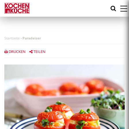
Direkt
zum
Inhalt
Startseite
-
Paradeiser
DRUCKEN
TEILEN