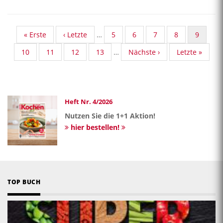
First
« Erste
Vorherige
‹ Letzte
…
Standard
5
Standard
6
Standard
7
Standard
8
Aktuelle
9
page
Seite
Taxonomy
Taxonomy
Taxonomy
Taxonomy
Seite
Standard
10
Standard
11
Standard
12
Standard
13
…
Nächste
Nächste ›
Last
Letzte »
Seite
Seite
Seite
Seite
Taxonomy
Taxonomy
Taxonomy
Taxonomy
Seite
page
Seite
Seite
Seite
Seite
Heft Nr. 4/2026
Nutzen Sie die 1+1 Aktion!
hier bestellen!
TOP BUCH