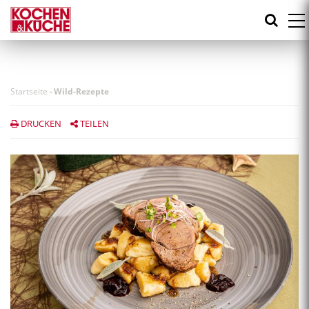
Direkt
zum
Inhalt
Startseite
-
Wild-Rezepte
DRUCKEN
TEILEN