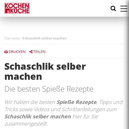
Direkt
zum
Inhalt
Startseite
-
Schaschlik selber machen
DRUCKEN
TEILEN
Schaschlik selber
machen
Die besten Spieße Rezepte
Wir haben die besten
Spieße Rezepte
, Tipps und
Tricks sowie Videos und Schrittanleitungen zum
Schaschlik selber machen
hier für Sie
zusammengestellt.