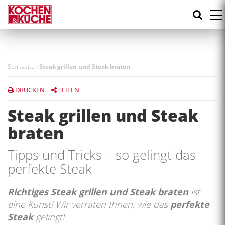
Direkt
zum
Inhalt
Startseite
-
Steak grillen und Steak braten
DRUCKEN
TEILEN
Steak grillen und Steak
braten
Tipps und Tricks – so gelingt das
perfekte Steak
Richtiges Steak grillen und Steak braten
ist
eine Kunst! Wir verraten Ihnen, wie das
perfekte
Steak
gelingt!