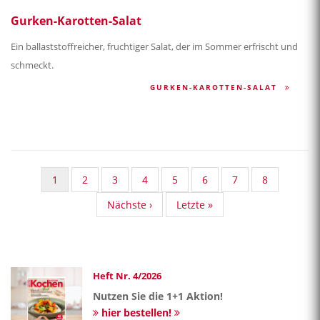
Gurken-Karotten-Salat
Ein ballaststoffreicher, fruchtiger Salat, der im Sommer erfrischt und
schmeckt.
GURKEN-KAROTTEN-SALAT
Aktuelle
1
Standard
2
Standard
3
Standard
4
Standard
5
Standard
6
Standard
7
Standard
8
Seite
Taxonomy
Taxonomy
Taxonomy
Taxonomy
Taxonomy
Taxonomy
Taxonomy
Nächste
Nächste ›
Last
Letzte »
Seite
Seite
Seite
Seite
Seite
Seite
Seite
Seite
page
Heft Nr. 4/2026
Nutzen Sie die 1+1 Aktion!
hier bestellen!