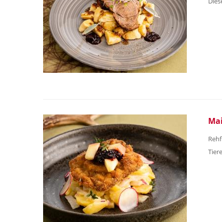
Dies
Mai
Rehf
Tier