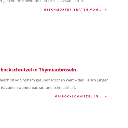
er geschmorte Rehbraten ist reich an Vitamin B12.
GESCHMORTER BRATEN VOM…
bockschnitzel in Thymianbröseln
leisch ist von hohem gesundheitlichen Wert – das Fleisch junger
e ist zudem wunderbar zart und schmackhaft.
MAIBOCKSCHNITZEL IN…