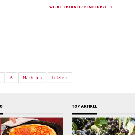
WILDE SPARGELCREMESUPPE
rd
tandard
Standard
6
Nächste
Nächste ›
Last
Letzte »
omy
Taxonomy
Taxonomy
Seite
page
eite
Seite
EO
TOP ARTIKEL