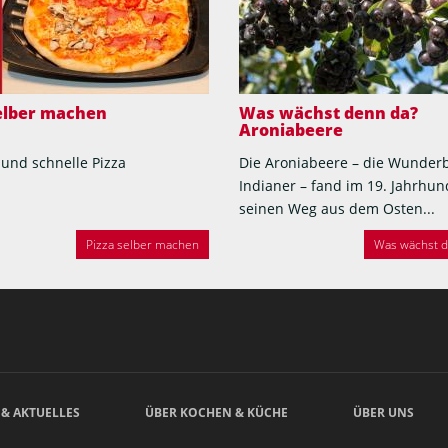
selber machen
Was wächst denn da?
Aroniabeere
 und schnelle Pizza
Die Aroniabeere – die Wunder
Indianer – fand im 19. Jahrhun
seinen Weg aus dem Osten...
Pizza selber machen
Was wächst de
 & AKTUELLES
ÜBER KOCHEN & KÜCHE
ÜBER UNS