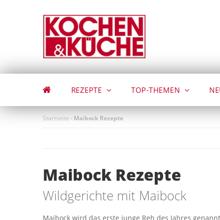
Direkt
zum
Inhalt
REZEPTE
TOP-THEMEN
NE
Startseite
-
Maibock Rezepte
Maibock Rezepte
Wildgerichte mit Maibock
Maibock wird das erste junge Reh des Jahres genannt