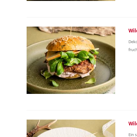
Wil
Deko
fruc
Wil
Ein 