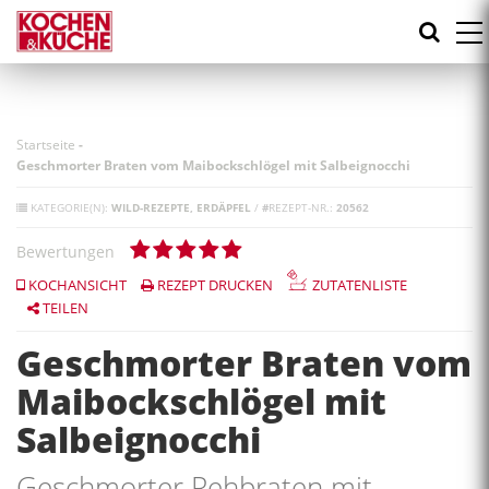
Direkt
zum
Inhalt
Startseite
-
Geschmorter Braten vom Maibockschlögel mit Salbeignocchi
KATEGORIE(N):
WILD-REZEPTE
ERDÄPFEL
/
#
REZEPT-NR.:
20562
Bewertungen
KOCHANSICHT
REZEPT DRUCKEN
ZUTATENLISTE
TEILEN
Geschmorter Braten vom
Maibockschlögel mit
Salbeignocchi
Geschmorter Rehbraten mit