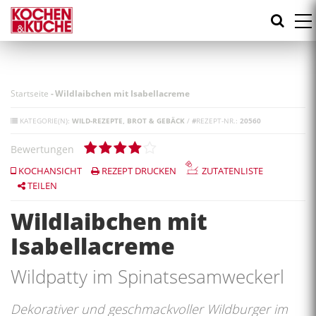
Direkt
zum
Inhalt
Startseite
-
Wildlaibchen mit Isabellacreme
KATEGORIE(N):
WILD-REZEPTE
BROT & GEBÄCK
/
#
REZEPT-NR.:
20560
Bewertungen
KOCHANSICHT
REZEPT DRUCKEN
ZUTATENLISTE
TEILEN
Wildlaibchen mit
Isabellacreme
Wildpatty im Spinatsesamweckerl
Dekorativer und geschmackvoller Wildburger im