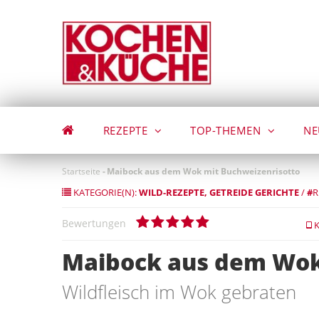
Direkt
zum
Inhalt
REZEPTE
TOP-THEMEN
NE
Startseite
-
Maibock aus dem Wok mit Buchweizenrisotto
KATEGORIE(N):
WILD-REZEPTE
GETREIDE GERICHTE
/
#
R
Bewertungen
K
Maibock aus dem Wok
Wildfleisch im Wok gebraten