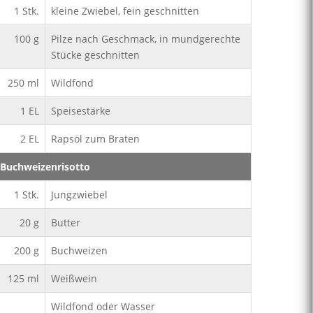
1
Stk.
kleine Zwiebel, fein geschnitten
100
g
Pilze nach Geschmack, in mundgerechte
Stücke geschnitten
250
ml
Wildfond
1
EL
Speisestärke
2
EL
Rapsöl zum Braten
Buchweizenrisotto
1
Stk.
Jungzwiebel
20
g
Butter
200
g
Buchweizen
125
ml
Weißwein
Wildfond oder Wasser