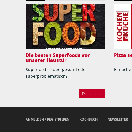
Die besten Superfoods vor
Pizza 
unserer Haustür
Superfood – supergesund oder
Einfache
superproblematisch?
Die besten...
ANMELDEN / REGISTRIEREN
KOCHBUCH
NEWSLETTER