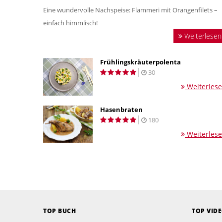
Eine wundervolle Nachspeise: Flammeri mit Orangenfilets –
einfach himmlisch!
Weiterlesen
Frühlingskräuterpolenta
30
Weiterles
Hasenbraten
180
Weiterles
TOP BUCH
TOP VID