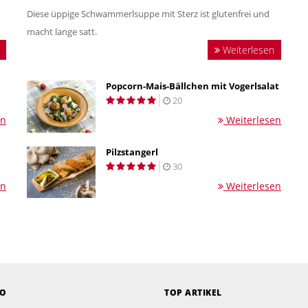
Diese üppige Schwammerlsuppe mit Sterz ist glutenfrei und
macht lange satt.
Weiterlesen
Popcorn-Mais-Bällchen mit Vogerlsalat
20
en
Weiterlesen
Pilzstangerl
30
en
Weiterlesen
EO
TOP ARTIKEL