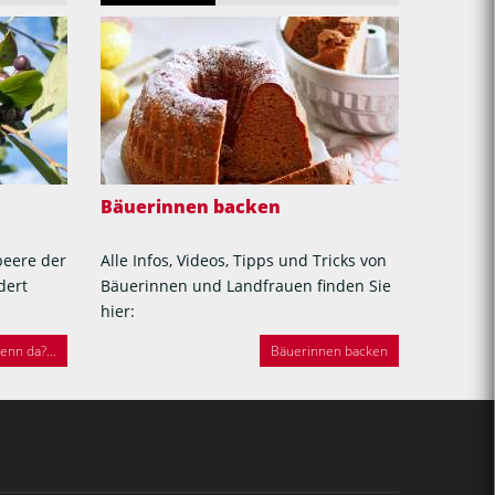
Bäuerinnen backen
beere der
Alle Infos, Videos, Tipps und Tricks von
dert
Bäuerinnen und Landfrauen finden Sie
hier:
nn da?...
Bäuerinnen backen