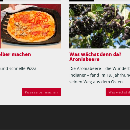
selber machen
Was wächst denn da?
Aroniabeere
 und schnelle Pizza
Die Aroniabeere – die Wunder
Indianer – fand im 19. Jahrhun
seinen Weg aus dem Osten...
Pizza selber machen
Was wächst de