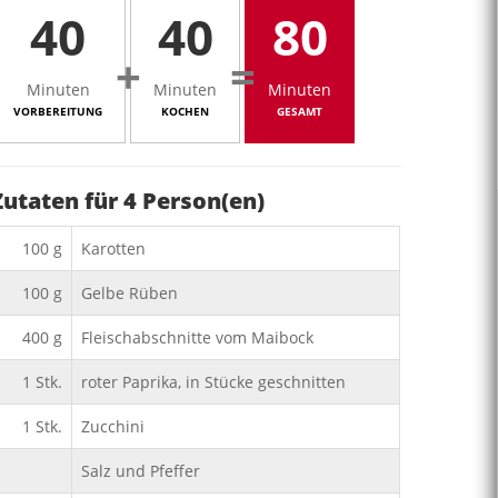
40
40
80
+
=
Minuten
Minuten
Minuten
VORBEREITUNG
KOCHEN
GESAMT
Zutaten für
4
Person(en)
100
g
Karotten
100
g
Gelbe Rüben
400
g
Fleischabschnitte vom Maibock
1
Stk.
roter Paprika, in Stücke geschnitten
1
Stk.
Zucchini
Salz und Pfeffer