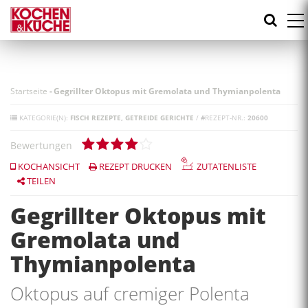
Direkt
zum
Inhalt
Startseite
-
Gegrillter Oktopus mit Gremolata und Thymianpolenta
KATEGORIE(N):
FISCH REZEPTE
GETREIDE GERICHTE
/
#
REZEPT-NR.:
20600
Bewertungen
KOCHANSICHT
REZEPT DRUCKEN
ZUTATENLISTE
TEILEN
Gegrillter Oktopus mit
Gremolata und
Thymianpolenta
Oktopus auf cremiger Polenta