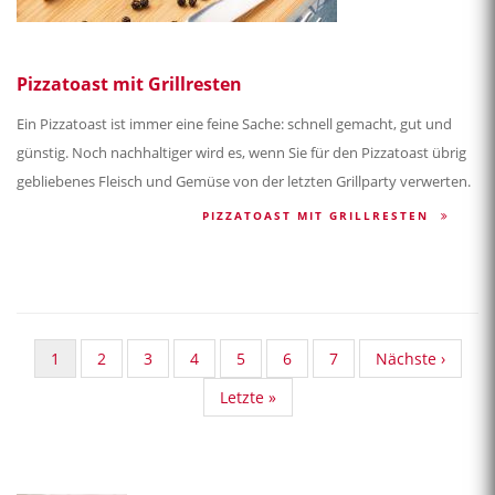
Pizzatoast mit Grillresten
Ein Pizzatoast ist immer eine feine Sache: schnell gemacht, gut und
günstig. Noch nachhaltiger wird es, wenn Sie für den Pizzatoast übrig
gebliebenes Fleisch und Gemüse von der letzten Grillparty verwerten.
PIZZATOAST MIT GRILLRESTEN
Aktuelle
1
Standard
2
Standard
3
Standard
4
Standard
5
Standard
6
Standard
7
Nächste
Nächste ›
Seite
Taxonomy
Taxonomy
Taxonomy
Taxonomy
Taxonomy
Taxonomy
Seite
Last
Letzte »
Seite
Seite
Seite
Seite
Seite
Seite
page