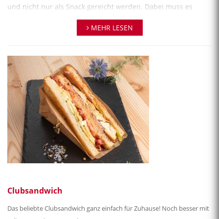
und nicht nur als Snack gereicht werden. Dabei muss es
keinesfalls immer ein klassischer Schinken-Käse-Toast oder
MEHR LESEN
ein Toast Hawaii sein. Wir haben die besten
Toast
Rezepte
hier für Sie zusammengestellt.
Clubsandwich
Das beliebte Clubsandwich ganz einfach für Zuhause! Noch besser mit