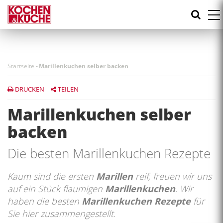
Direkt
zum
Inhalt
Startseite
-
Marillenkuchen selber backen
DRUCKEN
TEILEN
Marillenkuchen selber
backen
Die besten Marillenkuchen Rezepte
Kaum sind die ersten
Marillen
reif, freuen wir uns
auf ein Stück flaumigen
Marillenkuchen
. Wir
haben die besten
Marillenkuchen Rezepte
für
Sie hier zusammengestellt.