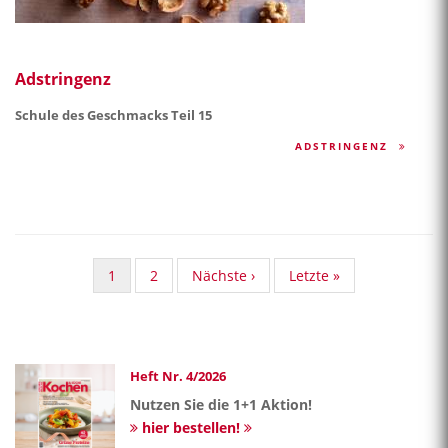
Adstringenz
Schule des Geschmacks Teil 15
ADSTRINGENZ
Aktuelle
1
Standard
2
Nächste
Nächste ›
Last
Letzte »
Seite
Taxonomy
Seite
page
Seite
Heft Nr. 4/2026
Nutzen Sie die 1+1 Aktion!
hier bestellen!