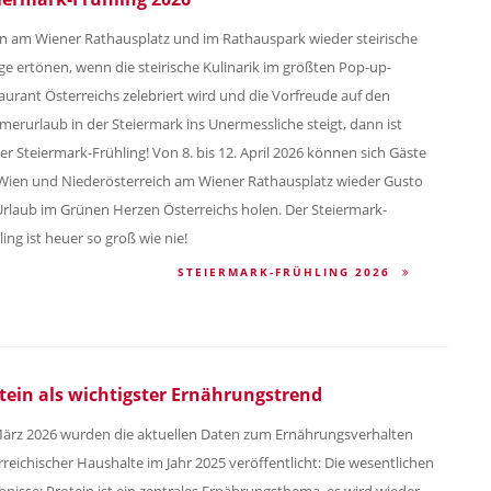
 am Wiener Rathausplatz und im Rathauspark wieder steirische
ge ertönen, wenn die steirische Kulinarik im größten Pop-up-
aurant Österreichs zelebriert wird und die Vorfreude auf den
erurlaub in der Steiermark ins Unermessliche steigt, dann ist
er Steiermark-Frühling! Von 8. bis 12. April 2026 können sich Gäste
Wien und Niederösterreich am Wiener Rathausplatz wieder Gusto
Urlaub im Grünen Herzen Österreichs holen. Der Steiermark-
ling ist heuer so groß wie nie!
STEIERMARK-FRÜHLING 2026
tein als wichtigster Ernährungstrend
ärz 2026 wurden die aktuellen Daten zum Ernährungsverhalten
rreichischer Haushalte im Jahr 2025 veröffentlicht: Die wesentlichen
bnisse: Protein ist ein zentrales Ernährungsthema, es wird wieder