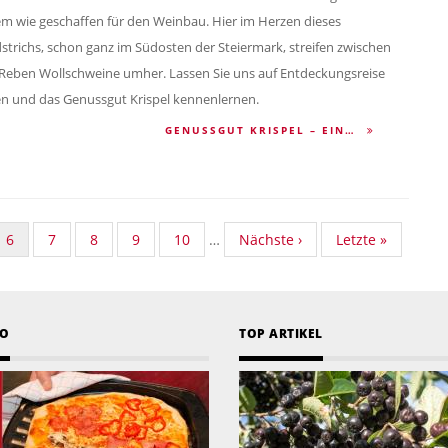
m wie geschaffen für den Weinbau. Hier im Herzen dieses
strichs, schon ganz im Südosten der Steiermark, streifen zwischen
Reben Wollschweine umher. Lassen Sie uns auf Entdeckungsreise
n und das Genussgut Krispel kennenlernen.
GENUSSGUT KRISPEL – EIN…
dard
Aktuelle
6
Standard
7
Standard
8
Standard
9
Standard
10
…
Nächste
Nächste ›
Last
Letzte »
nomy
Seite
Taxonomy
Taxonomy
Taxonomy
Taxonomy
Seite
page
Seite
Seite
Seite
Seite
EO
TOP ARTIKEL