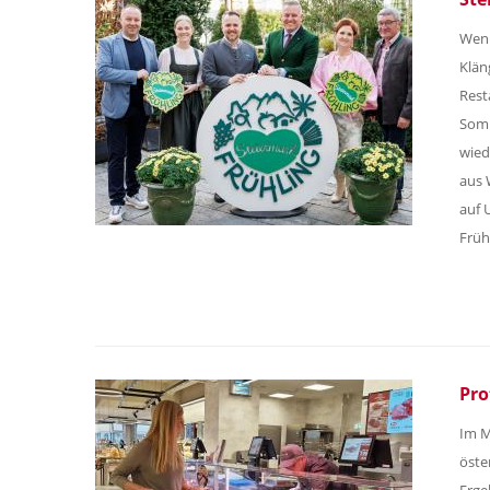
Wenn
Klän
Rest
Somm
wied
aus 
auf 
Früh
Pro
Im M
öste
Erge