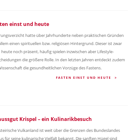
ten einst und heute
ungsverzicht hatte über Jahrhunderte neben praktischen Gründen
allem einen spirituellen bzw. religiösen Hintergrund. Dieser ist zwar
 heute noch präsent, häufig spielen inzwischen aber Lifestyle-
cheidungen die größere Rolle. In den letzten Jahren entdeckt zudem
Wissenschaft die gesundheitlichen Vorzüge des Fastens.
FASTEN EINST UND HEUTE
ussgut Krispel – ein Kulinarikbesuch
steirische Vulkanland ist weit über die Grenzen des Bundeslandes
us für seine kulinarische Vielfalt bekannt. Die sanften Hügel sind