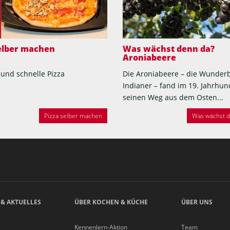
selber machen
Was wächst denn da?
Aroniabeere
 und schnelle Pizza
Die Aroniabeere – die Wunder
Indianer – fand im 19. Jahrhun
seinen Weg aus dem Osten...
Pizza selber machen
Was wächst de
 & AKTUELLES
ÜBER KOCHEN & KÜCHE
ÜBER UNS
Kennenlern-Aktion
Team