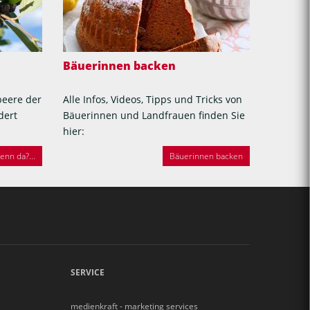
Bäuerinnen backen
beere der
Alle Infos, Videos, Tipps und Tricks von
dert
Bäuerinnen und Landfrauen finden Sie
hier:
nn da?...
Bäuerinnen backen
SERVICE
medienkraft - marketing services