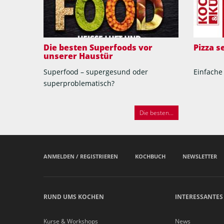
Die besten Superfoods vor
Pizza 
unserer Haustür
Superfood – supergesund oder
Einfache
superproblematisch?
Die besten...
ANMELDEN / REGISTRIEREN
KOCHBUCH
NEWSLETTER
RUND UMS KOCHEN
INTERESSANTES
Kurse & Workshops
News