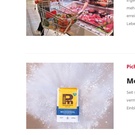
mehr
erre
Lebe
Pic
Me
Seit
verm
Einb