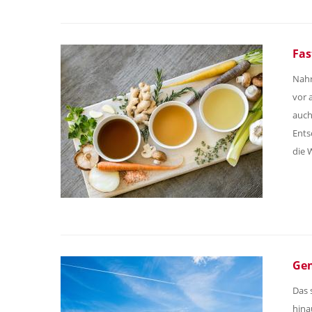
Fas
Nahr
vor 
auch
Ents
die 
Gen
Das 
hina