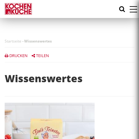
Direkt
zum
Inhalt
Startseite
-
Wissenswertes
DRUCKEN
TEILEN
Wissenswertes