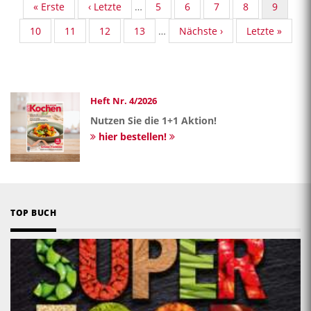
First
« Erste
Vorherige
‹ Letzte
…
Standard
5
Standard
6
Standard
7
Standard
8
Aktuelle
9
page
Seite
Taxonomy
Taxonomy
Taxonomy
Taxonomy
Seite
Standard
10
Standard
11
Standard
12
Standard
13
…
Nächste
Nächste ›
Last
Letzte »
Seite
Seite
Seite
Seite
Taxonomy
Taxonomy
Taxonomy
Taxonomy
Seite
page
Seite
Seite
Seite
Seite
Heft Nr. 4/2026
Nutzen Sie die 1+1 Aktion!
hier bestellen!
TOP BUCH