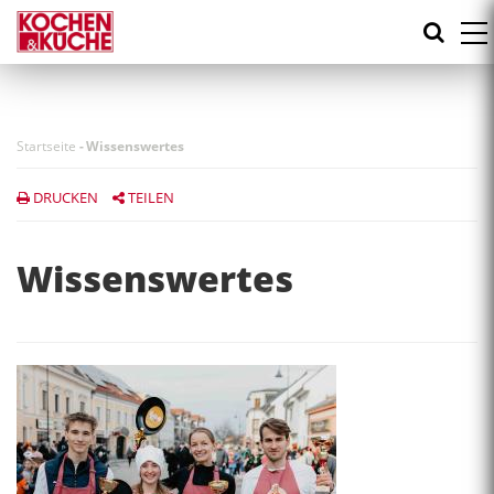
Direkt
zum
Inhalt
Startseite
-
Wissenswertes
DRUCKEN
TEILEN
Wissenswertes