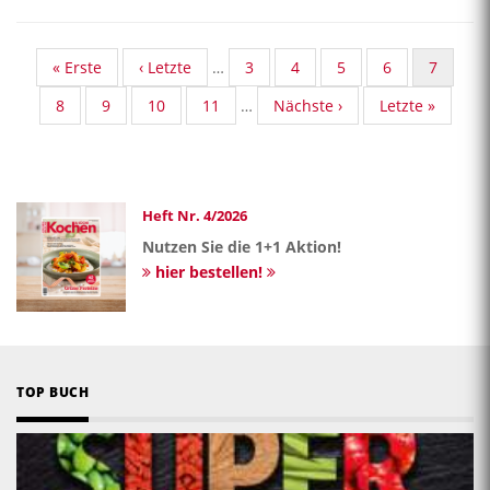
First
« Erste
Vorherige
‹ Letzte
…
Standard
3
Standard
4
Standard
5
Standard
6
Aktuelle
7
page
Seite
Taxonomy
Taxonomy
Taxonomy
Taxonomy
Seite
Standard
8
Standard
9
Standard
10
Standard
11
…
Nächste
Nächste ›
Last
Letzte »
Seite
Seite
Seite
Seite
Taxonomy
Taxonomy
Taxonomy
Taxonomy
Seite
page
Seite
Seite
Seite
Seite
Heft Nr. 4/2026
Nutzen Sie die 1+1 Aktion!
hier bestellen!
TOP BUCH