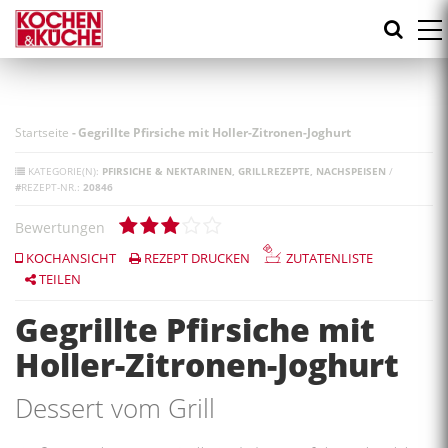
Direkt
zum
Inhalt
Startseite
-
Gegrillte Pfirsiche mit Holler-Zitronen-Joghurt
KATEGORIE(N):
PFIRSICHE & NEKTARINEN
GRILLREZEPTE
NACHSPEISEN
/
#
REZEPT-NR.:
20846
Bewertungen
KOCHANSICHT
REZEPT DRUCKEN
ZUTATENLISTE
TEILEN
Gegrillte Pfirsiche mit
Holler-Zitronen-Joghurt
Dessert vom Grill