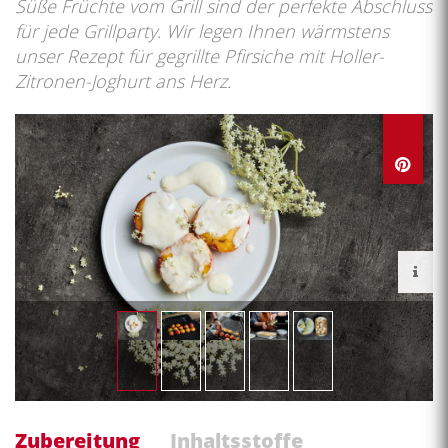
Süße Früchte vom Grill sind der perfekte Abschluss
für jede Grillparty. Wir legen Ihnen wärmstens
unser Rezept für gegrillte Pfirsiche mit Holler-
Zitronen-Joghurt ans Herz.
Zubereitung
Inhaltsstoffe