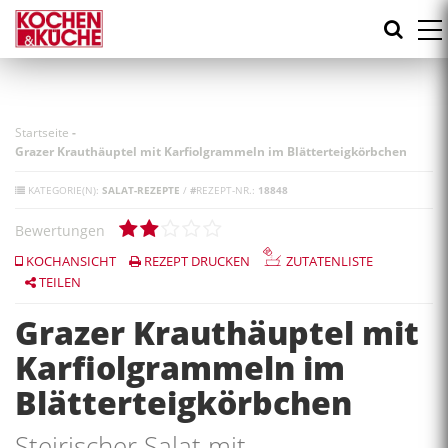
Direkt
zum
Inhalt
Startseite
-
Grazer Krauthäuptel mit Karfiolgrammeln im Blätterteigkörbchen
KATEGORIE(N):
SALAT-REZEPTE
/
#
REZEPT-NR.:
18848
Bewertungen
KOCHANSICHT
REZEPT DRUCKEN
ZUTATENLISTE
TEILEN
Grazer Krauthäuptel mit
Karfiolgrammeln im
Blätterteigkörbchen
Steirischer Salat mit