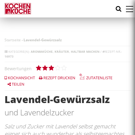
Direkt
zum
Inhalt
Startseite
-
Lavendel-Gewürzsalz
KATEGORIE(N):
AROMAKÜCHE
KRÄUTER
HALTBAR MACHEN
/
#
REZEPT-NR.:
16973
Bewertungen
KOCHANSICHT
REZEPT DRUCKEN
ZUTATENLISTE
TEILEN
Lavendel-Gewürzsalz
und Lavendelzucker
Salz und Zucker mit Lavendel selbst gemacht
eignet sich auch wunderbar als selbstgemachtes