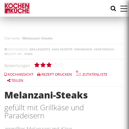
Direkt
zum
Inhalt
Startseite
-
Melanzani-Steaks
KATEGORIE(N):
GRILLREZEPTE
KÄSE REZEPTE
PARADEISER
VEGETARISCH
/
#
REZEPT-NR.:
10360
Bewertungen
KOCHANSICHT
REZEPT DRUCKEN
ZUTATENLISTE
TEILEN
Melanzani-Steaks
gefüllt mit Grillkäse und
Paradeisern
gegrillter Melanzani mit Käse