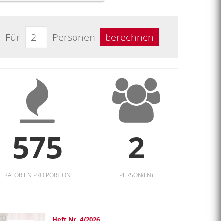
Für
Personen
berechnen
575
2
KALORIEN PRO PORTION
PERSON(EN)
Heft Nr. 4/2026