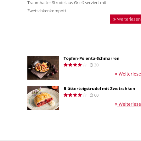
Traumhafter Strudel aus Grieß serviert mit
Zwetschkenkompott
Weiterlesen
Topfen-Polenta-Schmarren
30
Weiterles
Blätterteigstrudel mit Zwetschken
60
Weiterles