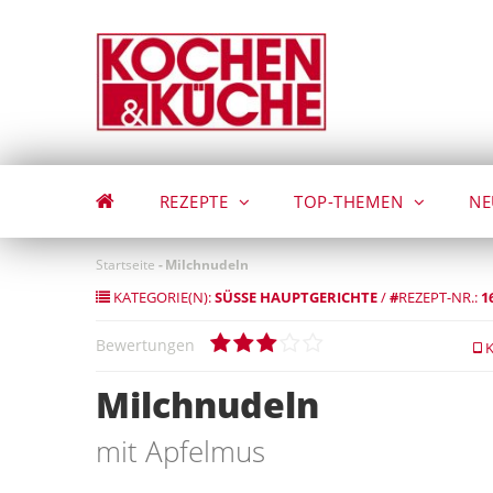
Direkt
zum
Inhalt
REZEPTE
TOP-THEMEN
NE
Startseite
-
Milchnudeln
KATEGORIE(N):
SÜSSE HAUPTGERICHTE
/
#
REZEPT-NR.:
1
Bewertungen
K
Milchnudeln
mit Apfelmus