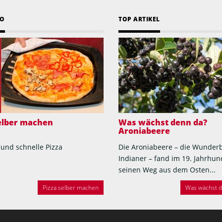
EO
TOP ARTIKEL
selber machen
Was wächst denn da?
Aroniabeere
 und schnelle Pizza
Die Aroniabeere – die Wunder
Indianer – fand im 19. Jahrhun
seinen Weg aus dem Osten...
Pizza selber machen
Was wächst de