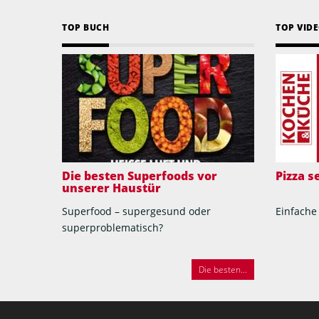
TOP BUCH
TOP VID
Die besten Superfoods vor
Pizza 
unserer Haustür
Superfood – supergesund oder
Einfache
superproblematisch?
Die besten...