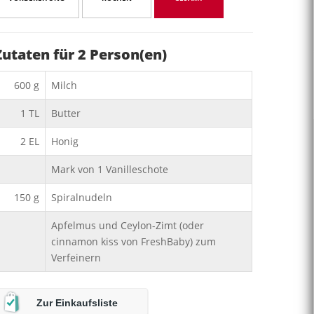
Zutaten für
2
Person(en)
600
g
Milch
1
TL
Butter
2
EL
Honig
Mark von 1 Vanilleschote
150
g
Spiralnudeln
Apfelmus und Ceylon-Zimt (oder
cinnamon kiss von FreshBaby) zum
Verfeinern
Zur Einkaufsliste