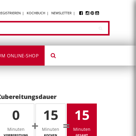
REGISTRIEREN
KOCHBUCH
NEWSLETTER
UM ONLINE-SHOP
Zubereitungsdauer
0
15
15
+
=
Minuten
Minuten
Minuten
VORBEREITUNG
KOCHEN
GESAMT