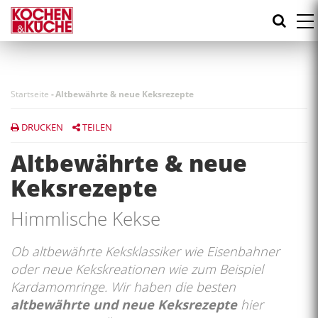
Direkt
zum
Inhalt
Startseite
-
Altbewährte & neue Keksrezepte
DRUCKEN
TEILEN
Altbewährte & neue
Keksrezepte
Himmlische Kekse
Ob altbewährte Keksklassiker wie Eisenbahner
oder neue Kekskreationen wie zum Beispiel
Kardamomringe. Wir haben die besten
altbewährte und neue Keksrezepte
hier