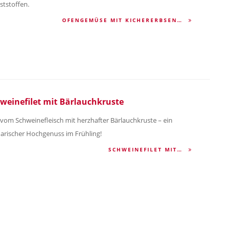
aststoffen.
OFENGEMÜSE MIT KICHERERBSEN…
weinefilet mit Bärlauchkruste
t vom Schweinefleisch mit herzhafter Bärlauchkruste – ein
narischer Hochgenuss im Frühling!
SCHWEINEFILET MIT…