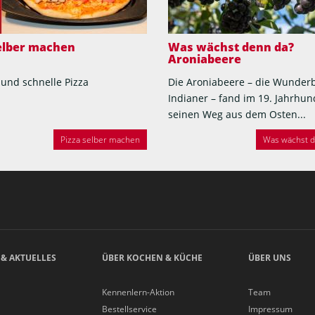
selber machen
Was wächst denn da?
Aroniabeere
 und schnelle Pizza
Die Aroniabeere – die Wunder
Indianer – fand im 19. Jahrhun
seinen Weg aus dem Osten...
Pizza selber machen
Was wächst de
 & AKTUELLES
ÜBER KOCHEN & KÜCHE
ÜBER UNS
Kennenlern-Aktion
Team
Bestellservice
Impressum