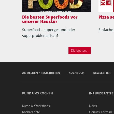
Die besten Superfoods vor
Pizza 
unserer Haustür
Superfood – supergesund oder
Einfache
superproblematisch?
Die besten...
ANMELDEN / REGISTRIEREN
KOCHBUCH
NEWSLETTER
RUND UMS KOCHEN
INTERESSANTES
Kurse & Workshops
News
Kochrezepte
Genuss-Termine