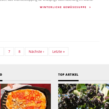
WINTERLICHE GEMÜSESUPPE
rd
tandard
Standard
7
Standard
8
Nächste
Nächste ›
Last
Letzte »
omy
Taxonomy
Taxonomy
Taxonomy
Seite
page
eite
Seite
Seite
EO
TOP ARTIKEL