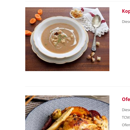
Kop
Dies
Ofe
Dies
TCM,
Ofen