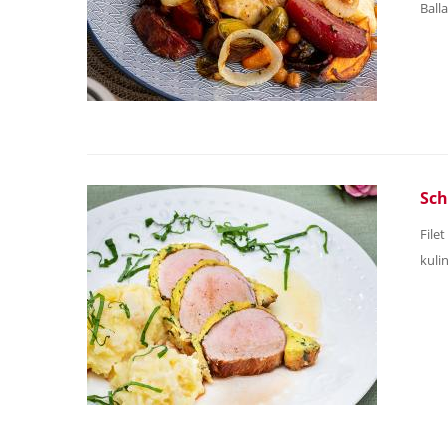
Ball
Sch
File
kuli