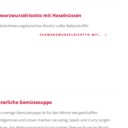
warzwurzelrisotto mit Haselnüssen
lutenfreies vegetarisches Risotto voller Ballaststoffe!
SCHWARZWURZELRISOTTO MIT…
terliche Gemüsesuppe
e cremige Gemüsesuppe ist für den Winter wie geschaffen:
elgemüse und Linsen machen sie sämig, Speck und Curry sorgen
Feuer, das Walnusstopping für knusprige Überraschung im Mund.