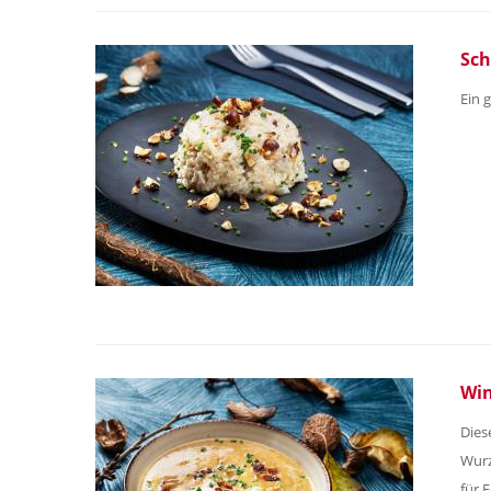
Sch
Ein g
Win
Dies
Wurz
für 