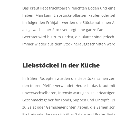
Das Kraut liebt fruchtbaren, feuchten Boden und einen
haben! Man kann Liebstöckelpflanzen kaufen oder sel
im folgenden Frühjahr werden die Stöcke auf einen Ab
ausgewachsener Stock versorgt eine ganze Familie!
Geerntet wird bis zum Herbst, die Blätter sind jedoch
immer wieder aus dem Stock herausgeschnitten werd
Liebstöckel in der Küche
In frühen Rezepten wurden die Liebstöckelsamen zers
den teuren Pfeffer verwendet. Heute ist das Kraut mi
unverwechselbaren, intensiv würzigen, sellerieartige
Geschmacksgeber für Fonds, Suppen und Eintöpfe. Di
zu Salat oder Gemüsegerichten geben, die Samen so
Brotteig oder lassen sich über Salate und Braterdäpfe