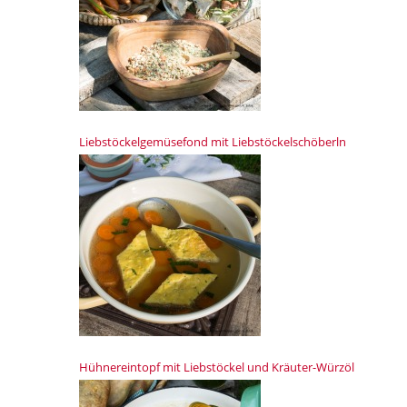
Liebstöckelgemüsefond mit Liebstöckelschöberln
Hühnereintopf mit Liebstöckel und Kräuter-Würzöl