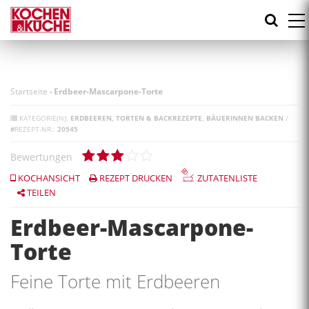
Direkt
zum
Inhalt
Startseite
-
Erdbeer-Mascarpone-Torte
KATEGORIE(N):
ERDBEEREN
TORTEN & BACKREZEPTE
BÄUERINNEN BACKEN
/
#
REZEPT-NR.:
20545
Bewertungen
KOCHANSICHT
REZEPT DRUCKEN
ZUTATENLISTE
TEILEN
Erdbeer-Mascarpone-
Torte
Feine Torte mit Erdbeeren