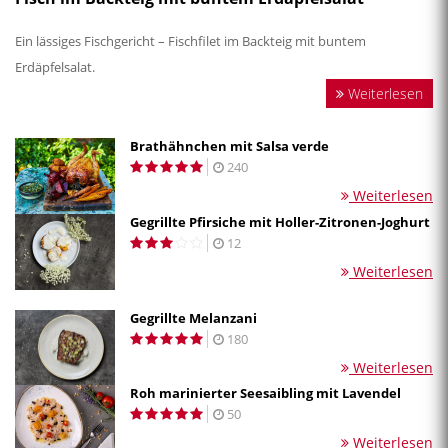
Ein lässiges Fischgericht – Fischfilet im Backteig mit buntem
Erdäpfelsalat.
Weiterlesen
Brathähnchen mit Salsa verde
240
Weiterlesen
Gegrillte Pfirsiche mit Holler-Zitronen-Joghurt
12
Weiterlesen
Gegrillte Melanzani
180
Weiterlesen
Roh marinierter Seesaibling mit Lavendel
50
Weiterlesen