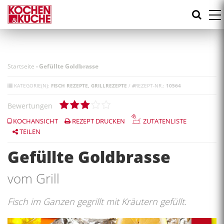
Direkt
zum
Inhalt
Startseite
-
Gefüllte Goldbrasse
KATEGORIE(N):
FISCH REZEPTE
GRILLREZEPTE
/
#
REZEPT-NR.:
10564
Bewertungen
KOCHANSICHT
REZEPT DRUCKEN
ZUTATENLISTE
TEILEN
Gefüllte Goldbrasse
vom Grill
Fisch im Ganzen gegrillt mit Kräutern gefüllt.