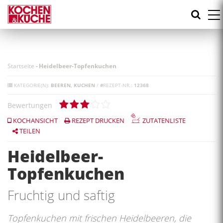
Direkt
zum
Inhalt
Startseite
-
Heidelbeer-Topfenkuchen
KATEGORIE(N):
BEEREN
KUCHEN
/
#
REZEPT-NR.:
12368
Bewertungen
KOCHANSICHT
REZEPT DRUCKEN
ZUTATENLISTE
TEILEN
Heidelbeer-
Topfenkuchen
Fruchtig und saftig
Topfenkuchen mit frischen Heidelbeeren, die