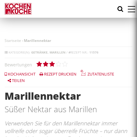
Direkt
zum
Inhalt
Startseite
-
Marillennektar
KATEGORIE(N):
GETRÄNKE
MARILLEN
/
#
REZEPT-NR.:
11576
Bewertungen
KOCHANSICHT
REZEPT DRUCKEN
ZUTATENLISTE
TEILEN
Marillennektar
Süßer Nektar aus Marillen
Verwenden Sie für den Marillennektar immer
vollreife oder sogar überreife Früchte – nur dann