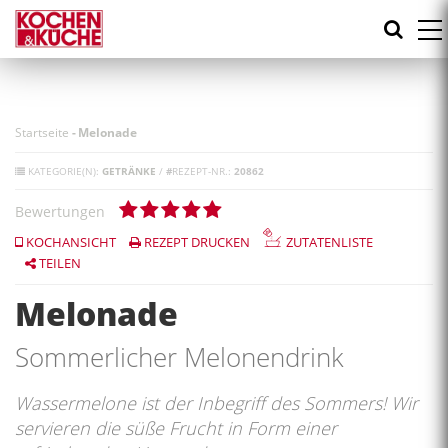
Direkt
zum
Inhalt
Startseite
-
Melonade
KATEGORIE(N):
GETRÄNKE
/
#
REZEPT-NR.:
20862
Bewertungen
KOCHANSICHT
REZEPT DRUCKEN
ZUTATENLISTE
TEILEN
Melonade
Sommerlicher Melonendrink
Wassermelone ist der Inbegriff des Sommers! Wir
servieren die süße Frucht in Form einer