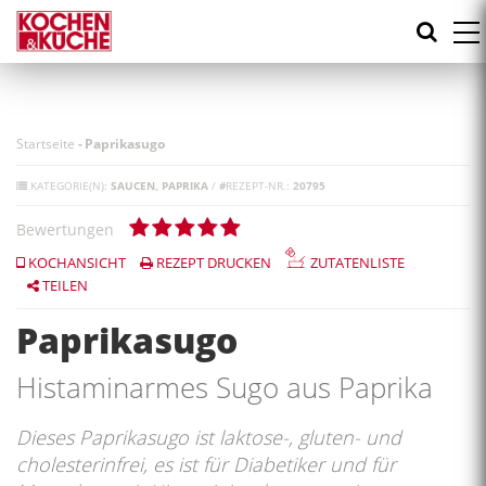
Direkt
zum
Inhalt
Startseite
-
Paprikasugo
KATEGORIE(N):
SAUCEN
PAPRIKA
/
#
REZEPT-NR.:
20795
Bewertungen
KOCHANSICHT
REZEPT DRUCKEN
ZUTATENLISTE
TEILEN
Paprikasugo
Histaminarmes Sugo aus Paprika
Dieses Paprikasugo ist laktose-, gluten- und
cholesterinfrei, es ist für Diabetiker und für