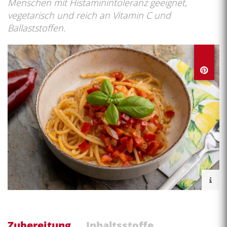
Menschen mit Histaminintoleranz geeignet,
vegetarisch und reich an Vitamin C und
Ballaststoffen.
Zubereitung
Inhaltsstoffe