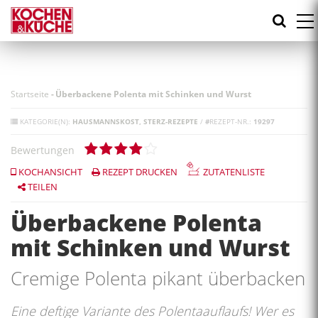
Direkt
zum
Inhalt
Startseite
-
Überbackene Polenta mit Schinken und Wurst
KATEGORIE(N):
HAUSMANNSKOST
STERZ-REZEPTE
/
#
REZEPT-NR.:
19297
Bewertungen
KOCHANSICHT
REZEPT DRUCKEN
ZUTATENLISTE
TEILEN
Überbackene Polenta
mit Schinken und Wurst
Cremige Polenta pikant überbacken
Eine deftige Variante des Polentaauflaufs! Wer es