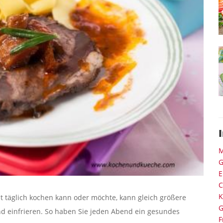
M
G
E
C
K
cht täglich kochen kann oder möchte, kann gleich größere
G
 einfrieren. So haben Sie jeden Abend ein gesundes
F