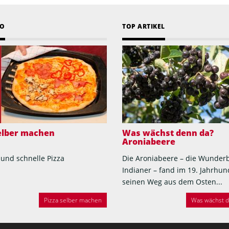
EO
TOP ARTIKEL
selber machen
Was wächst denn da?
Aroniabeere
 und schnelle Pizza
Die Aroniabeere – die Wunder
Indianer – fand im 19. Jahrhun
seinen Weg aus dem Osten...
Pizza selber machen
Was wächst de