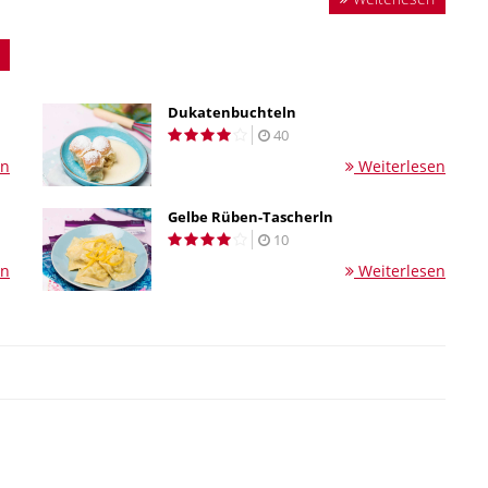
Dukatenbuchteln
40
en
Weiterlesen
n
Gelbe Rüben-Tascherln
10
en
Weiterlesen