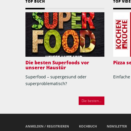
TOP BUCH
TOP VID
Die besten Superfoods vor
Pizza 
unserer Haustür
Superfood – supergesund oder
Einfache
superproblematisch?
Die besten...
ANMELDEN / REGISTRIEREN
KOCHBUCH
NEWSLETTER