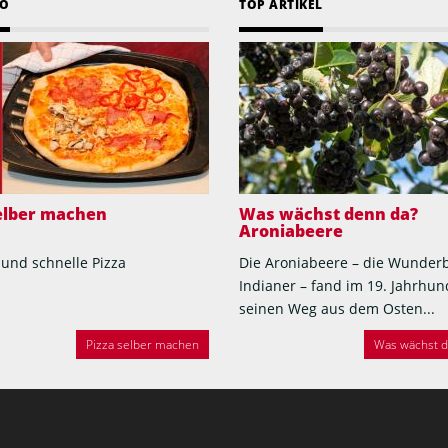
EO
TOP ARTIKEL
selber machen
Was wächst denn da?
Aroniabeere
 und schnelle Pizza
Die Aroniabeere – die Wunder
Indianer – fand im 19. Jahrhun
seinen Weg aus dem Osten...
Pizza selber machen
Was wächst de