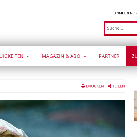
ANMELDEN / 
Suche
UIGKEITEN
MAGAZIN & ABO
PARTNER
Z
DRUCKEN
TEILEN