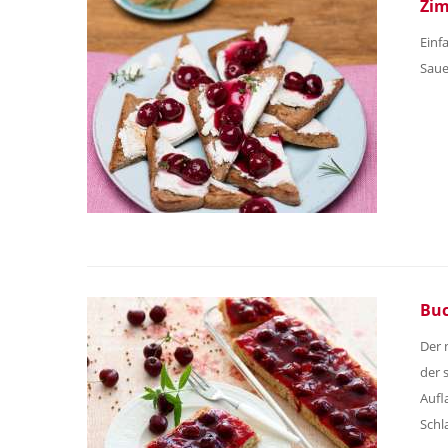
Zim
Einf
Saue
Buc
Der 
der 
Aufl
Schl