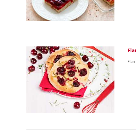
Fla
Flam