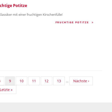
chtige Potitze
lassiker mit einer fruchtigen Kirschenfülle!
FRUCHTIGE POTITZE
rd
Standard
8
Aktuelle
9
Standard
10
Standard
11
Standard
12
Standard
13
…
Nächste
Nächste ›
omy
Taxonomy
Seite
Taxonomy
Taxonomy
Taxonomy
Taxonomy
Seite
Last
Letzte »
Seite
Seite
Seite
Seite
Seite
page