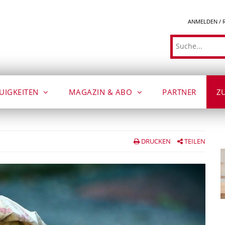
ANMELDEN / 
Suche
UIGKEITEN
MAGAZIN & ABO
PARTNER
Z
DRUCKEN
TEILEN