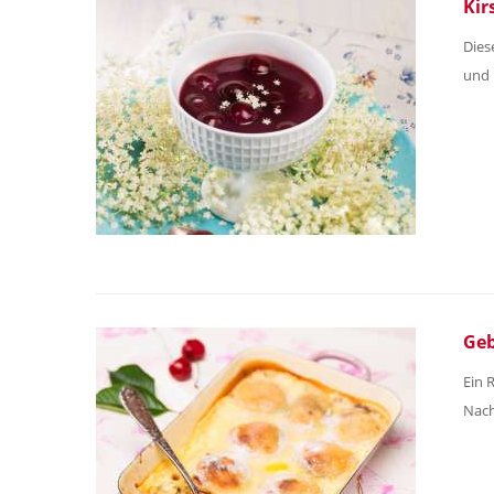
Kir
Dies
und 
Geb
Ein 
Nach