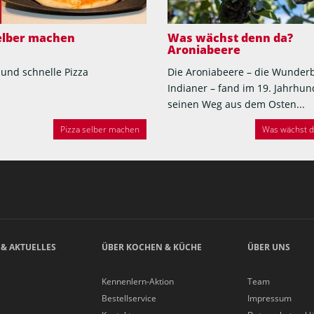
selber machen
Was wächst denn da?
Aroniabeere
 und schnelle Pizza
Die Aroniabeere – die Wunder
Indianer – fand im 19. Jahrhun
seinen Weg aus dem Osten...
Pizza selber machen
Was wächst de
 & AKTUELLES
ÜBER KOCHEN & KÜCHE
ÜBER UNS
Kennenlern-Aktion
Team
Bestellservice
Impressum