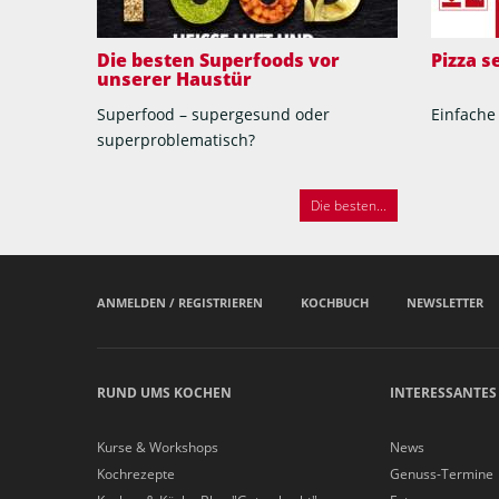
Die besten Superfoods vor
Pizza 
unserer Haustür
Superfood – supergesund oder
Einfache
superproblematisch?
Die besten...
ANMELDEN / REGISTRIEREN
KOCHBUCH
NEWSLETTER
RUND UMS KOCHEN
INTERESSANTES
Kurse & Workshops
News
Kochrezepte
Genuss-Termine