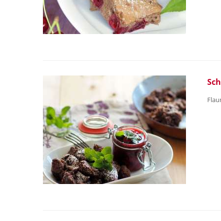
Sc
Flau