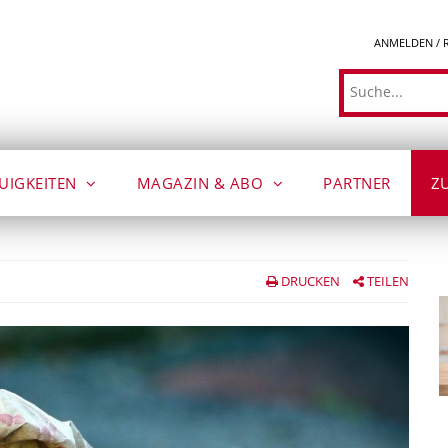
ANMELDEN / 
Suche
UIGKEITEN
MAGAZIN & ABO
PARTNER
Z
DRUCKEN
TEILEN