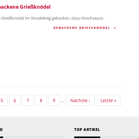
ackene Grießknödel
 Grießknödel im Strudelteig gebacken, dazu Kirschsauce.
GEBACKENE GRIESSKNÖDEL
ard
Standard
5
Standard
6
Standard
7
Standard
8
Standard
9
…
Nächste
Nächste ›
Last
Letzte »
nomy
Taxonomy
Taxonomy
Taxonomy
Taxonomy
Taxonomy
Seite
page
Seite
Seite
Seite
Seite
Seite
EO
TOP ARTIKEL