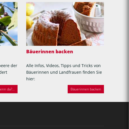
Bäuerinnen backen
beere der
Alle Infos, Videos, Tipps und Tricks von
dert
Bäuerinnen und Landfrauen finden Sie
hier:
nn da?...
Bäuerinnen backen