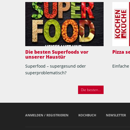
Die besten Superfoods vor
Pizza 
unserer Haustür
Superfood – supergesund oder
Einfache
superproblematisch?
Die besten...
ANMELDEN / REGISTRIEREN
KOCHBUCH
NEWSLETTER