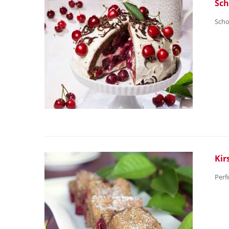
Sch
Scho
Kir
Perf