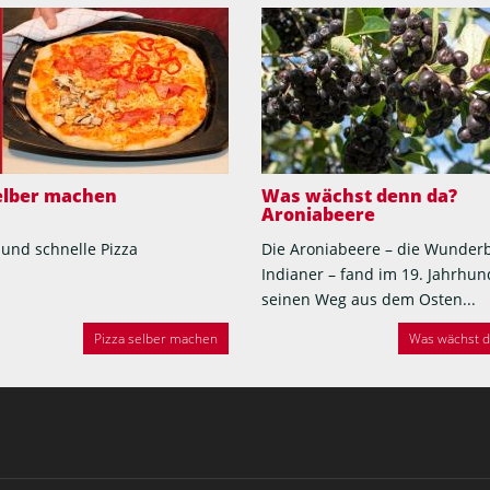
selber machen
Was wächst denn da?
Aroniabeere
 und schnelle Pizza
Die Aroniabeere – die Wunder
Indianer – fand im 19. Jahrhun
seinen Weg aus dem Osten...
Pizza selber machen
Was wächst de