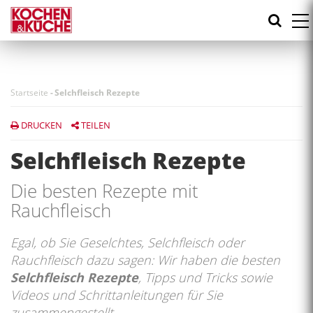
Direkt
zum
Inhalt
Startseite
-
Selchfleisch Rezepte
DRUCKEN
TEILEN
Selchfleisch Rezepte
Die besten Rezepte mit
Rauchfleisch
Egal, ob Sie Geselchtes, Selchfleisch oder
Rauchfleisch dazu sagen: Wir haben die besten
Selchfleisch Rezepte
, Tipps und Tricks sowie
Videos und Schrittanleitungen für Sie
zusammengestellt.