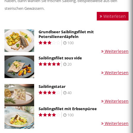
haben, dann wählen Sie frischen Saibling, beispielsweise aus den
steirischen Gewässern.
Weiterlesen
Grundlseer Saiblingsfilet mit
Petersilienerdäpfeln
100
Weiterlesen
Saiblingsfilet sous vide
20
Weiterlesen
Saiblingstatar
40
Weiterlesen
Saiblingsfilet mit Erbsenpüree
100
Weiterlesen