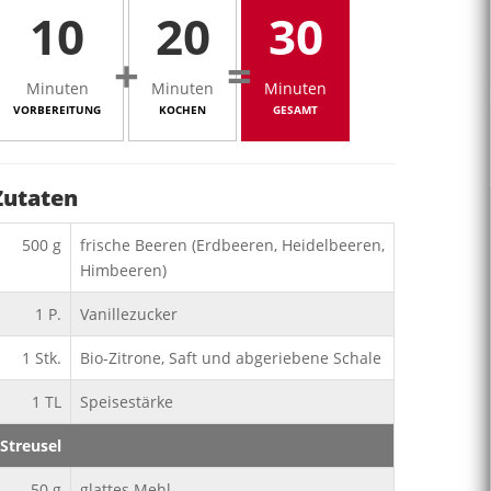
10
20
30
+
=
Minuten
Minuten
Minuten
VORBEREITUNG
KOCHEN
GESAMT
Zutaten
500
g
frische Beeren (Erdbeeren, Heidelbeeren,
Himbeeren)
1
P.
Vanillezucker
1
Stk.
Bio-Zitrone, Saft und abgeriebene Schale
1
TL
Speisestärke
Streusel
50
g
glattes Mehl