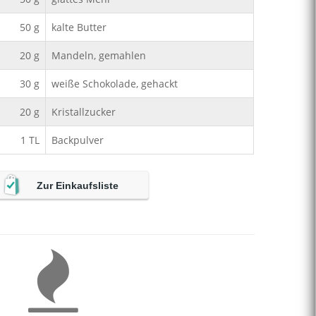
50
g
kalte Butter
20
g
Mandeln, gemahlen
30
g
weiße Schokolade, gehackt
20
g
Kristallzucker
1
TL
Backpulver
Zur Einkaufsliste