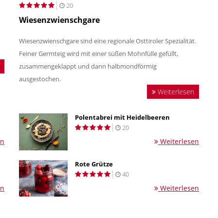
20
Wiesenzwienschgare
Wiesenzwienschgare sind eine regionale Osttiroler Spezialität.
Feiner Germteig wird mit einer süßen Mohnfülle gefüllt,
zusammengeklappt und dann halbmondförmig
ausgestochen.
Weiterlesen
Polentabrei mit Heidelbeeren
20
en
Weiterlesen
Rote Grütze
40
en
Weiterlesen