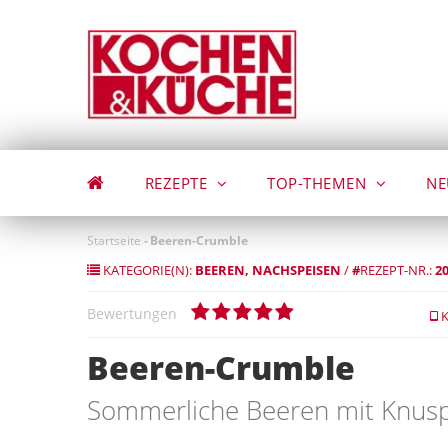
Direkt
zum
Inhalt
REZEPTE
TOP-THEMEN
NE
Startseite
-
Beeren-Crumble
KATEGORIE(N):
BEEREN
NACHSPEISEN
/
#
REZEPT-NR.:
2
Bewertungen
K
Beeren-Crumble
Sommerliche Beeren mit Knusp