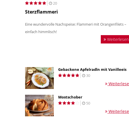
20
Sterzflammeri
Eine wundervolle Nachspeise: Flammeri mit Orangenfilets –
einfach himmlisch!
Weiterlesen
Gebackene Apfelradln mit Vanilleeis
30
Weiterles
Mostschober
50
Weiterles