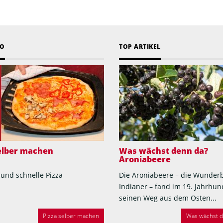
EO
TOP ARTIKEL
selber machen
Was wächst denn da?
Aroniabeere
 und schnelle Pizza
Die Aroniabeere – die Wunder
Indianer – fand im 19. Jahrhun
seinen Weg aus dem Osten...
Pizza selber machen
Was wächst de