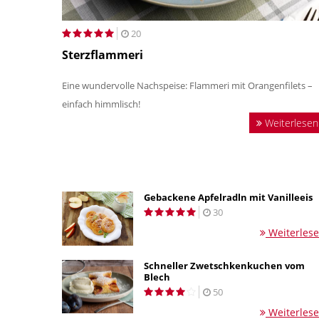
20
Sterzflammeri
Eine wundervolle Nachspeise: Flammeri mit Orangenfilets –
einfach himmlisch!
Weiterlesen
Gebackene Apfelradln mit Vanilleeis
30
Weiterles
Schneller Zwetschkenkuchen vom
Blech
50
Weiterles