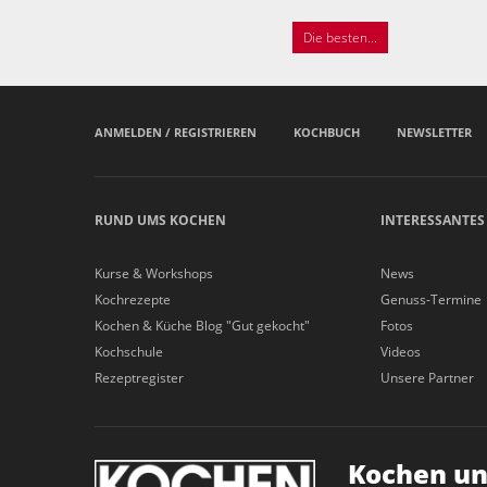
Die besten...
ANMELDEN / REGISTRIEREN
KOCHBUCH
NEWSLETTER
RUND UMS KOCHEN
INTERESSANTES
Kurse & Workshops
News
Kochrezepte
Genuss-Termine
Kochen & Küche Blog "Gut gekocht"
Fotos
Kochschule
Videos
Rezeptregister
Unsere Partner
Kochen un