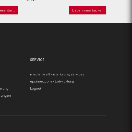
nn da?...
Bäuerinnen backen
SERVICE
medienkraft - marketing services
epsimec.com - Entwicklung
ärung
Logout
gungen