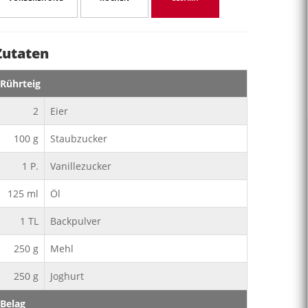
Zutaten
Rührteig
2
Eier
100
g
Staubzucker
1
P.
Vanillezucker
125
ml
Öl
1
TL
Backpulver
250
g
Mehl
250
g
Joghurt
Belag