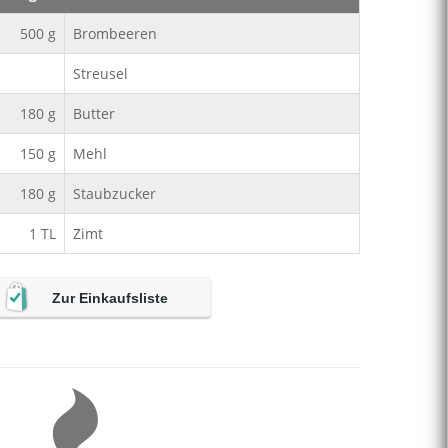
500
g
Brombeeren
Streusel
180
g
Butter
150
g
Mehl
180
g
Staubzucker
1
TL
Zimt
Zur Einkaufsliste