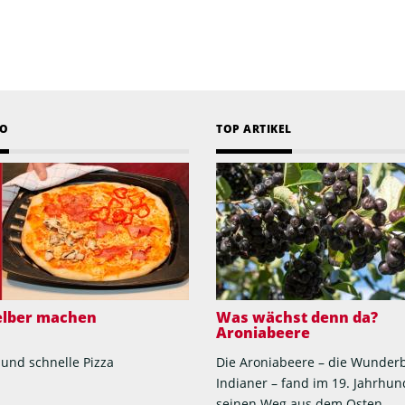
EO
TOP ARTIKEL
selber machen
Was wächst denn da?
Aroniabeere
 und schnelle Pizza
Die Aroniabeere – die Wunder
Indianer – fand im 19. Jahrhun
seinen Weg aus dem Osten...