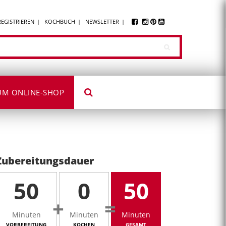
REGISTRIEREN
KOCHBUCH
NEWSLETTER
UM ONLINE-SHOP
Zubereitungsdauer
50
0
50
+
=
Minuten
Minuten
Minuten
VORBEREITUNG
KOCHEN
GESAMT