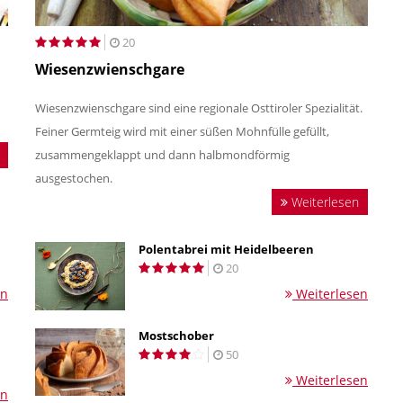
20
Wiesenzwienschgare
Wiesenzwienschgare sind eine regionale Osttiroler Spezialität.
Feiner Germteig wird mit einer süßen Mohnfülle gefüllt,
zusammengeklappt und dann halbmondförmig
ausgestochen.
Weiterlesen
Polentabrei mit Heidelbeeren
20
en
Weiterlesen
Mostschober
50
Weiterlesen
en