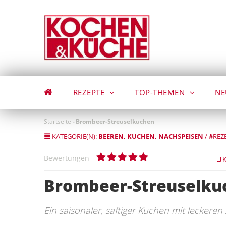
Direkt
zum
Inhalt
REZEPTE
TOP-THEMEN
NE
Startseite
-
Brombeer-Streuselkuchen
KATEGORIE(N):
BEEREN
KUCHEN
NACHSPEISEN
/
#
REZ
Bewertungen
K
Brombeer-Streuselku
Ein saisonaler, saftiger Kuchen mit leckeren 