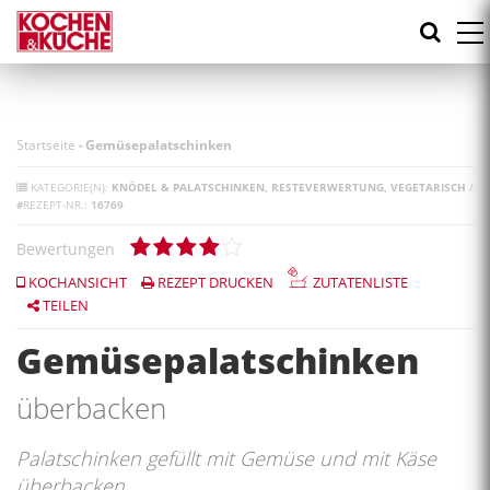
Direkt
zum
Inhalt
Startseite
-
Gemüsepalatschinken
KATEGORIE(N):
KNÖDEL & PALATSCHINKEN
RESTEVERWERTUNG
VEGETARISCH
/
#
REZEPT-NR.:
16769
Bewertungen
KOCHANSICHT
REZEPT DRUCKEN
ZUTATENLISTE
TEILEN
Gemüsepalatschinken
überbacken
Palatschinken gefüllt mit Gemüse und mit Käse
überbacken.