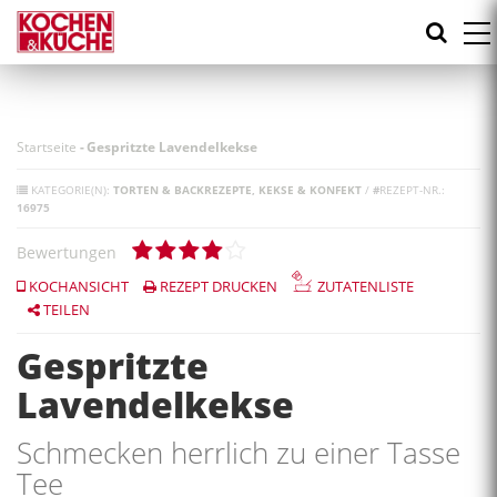
Direkt
zum
Inhalt
Startseite
-
Gespritzte Lavendelkekse
KATEGORIE(N):
TORTEN & BACKREZEPTE
KEKSE & KONFEKT
/
#
REZEPT-NR.:
16975
Bewertungen
KOCHANSICHT
REZEPT DRUCKEN
ZUTATENLISTE
TEILEN
Gespritzte
Lavendelkekse
Schmecken herrlich zu einer Tasse
Tee