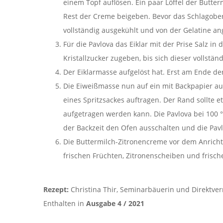
einem Topf auflösen. Ein paar Löffel der Butt
Rest der Creme beigeben. Bevor das Schlagober
vollständig ausgekühlt und von der Gelatine an
Für die Pavlova das Eiklar mit der Prise Salz 
Kristallzucker zugeben, bis sich dieser vollständ
Der Eiklarmasse aufgelöst hat. Erst am Ende de
Die Eiweißmasse nun auf ein mit Backpapier aus
eines Spritzsackes auftragen. Der Rand sollte 
aufgetragen werden kann. Die Pavlova bei 100 
der Backzeit den Ofen ausschalten und die Pav
Die Buttermilch-Zitronencreme vor dem Anrichte
frischen Früchten, Zitronenscheiben und frisch
Rezept:
Christina Thir, Seminarbäuerin und Direktve
Enthalten in
Ausgabe 4 / 2021