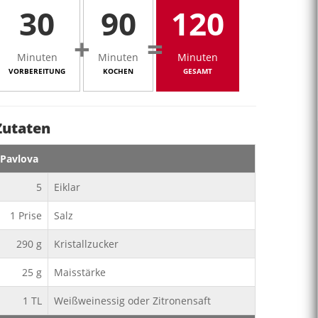
30
90
120
+
=
Minuten
Minuten
Minuten
VORBEREITUNG
KOCHEN
GESAMT
Zutaten
Pavlova
5
Eiklar
1
Prise
Salz
290
g
Kristallzucker
25
g
Maisstärke
1
TL
Weißweinessig oder Zitronensaft