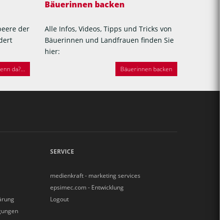
Bäuerinnen backen
beere der
Alle Infos, Videos, Tipps und Tricks von
dert
Bäuerinnen und Landfrauen finden Sie
hier:
nn da?...
Bäuerinnen backen
SERVICE
medienkraft - marketing services
epsimec.com - Entwicklung
ärung
Logout
gungen