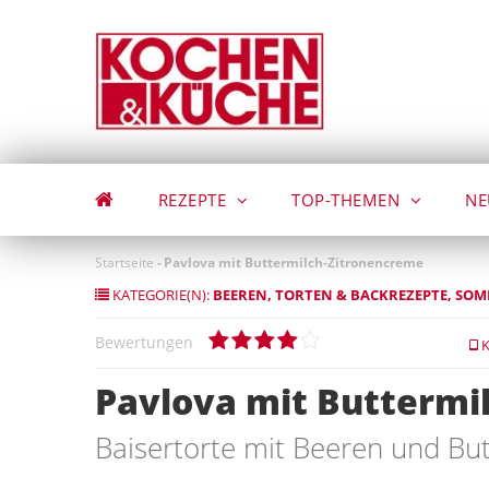
Direkt
zum
Inhalt
REZEPTE
TOP-THEMEN
NE
Startseite
-
Pavlova mit Buttermilch-Zitronencreme
KATEGORIE(N):
BEEREN
TORTEN & BACKREZEPTE
SOM
Bewertungen
K
Pavlova mit Buttermi
Baisertorte mit Beeren und Bu