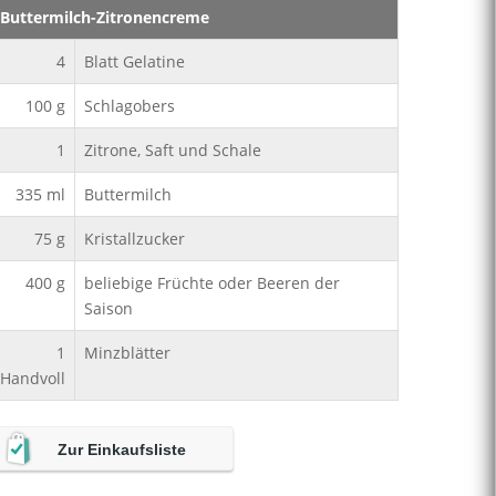
Buttermilch-Zitronencreme
4
Blatt Gelatine
100
g
Schlagobers
1
Zitrone, Saft und Schale
335
ml
Buttermilch
75
g
Kristallzucker
400
g
beliebige Früchte oder Beeren der
Saison
1
Minzblätter
Handvoll
Zur Einkaufsliste