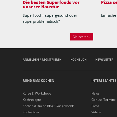
Die besten Superfoods vor
Pizza 
unserer Haustür
Superfood – supergesund oder
Einfache
superproblematisch?
Die besten...
ANMELDEN / REGISTRIEREN
KOCHBUCH
NEWSLETTER
RUND UMS KOCHEN
INTERESSANTES
Kurse & Workshops
News
Kochrezepte
Genuss-Termine
Kochen & Küche Blog "Gut gekocht"
Fotos
Kochschule
Videos