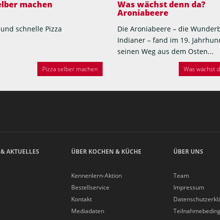
selber machen
Was wächst denn da?
Aroniabeere
 und schnelle Pizza
Die Aroniabeere – die Wunder
Indianer – fand im 19. Jahrhun
seinen Weg aus dem Osten...
Pizza selber machen
Was wächst de
 & AKTUELLES
ÜBER KOCHEN & KÜCHE
ÜBER UNS
Kennenlern-Aktion
Team
Bestellservice
Impressum
Kontakt
Datenschutzerkl
Mediadaten
Teilnahmebedin