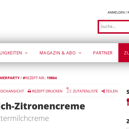
ANMELDEN / 
Suche
UIGKEITEN
MAGAZIN & ABO
PARTNER
Z
MERPARTY
/
#
REZEPT-NR.:
19864
OCHANSICHT
REZEPT DRUCKEN
ZUTATENLISTE
TEILEN
lch-Zitronencreme
ttermilchcreme