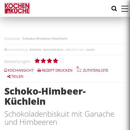
Direkt
zum
Inhalt
Startseite
-
Schoko-Himbeer-Küchlein
KATEGORIE(N):
BEEREN
NACHSPEISEN
/
#
REZEPT-NR.:
20485
Bewertungen
KOCHANSICHT
REZEPT DRUCKEN
ZUTATENLISTE
TEILEN
Schoko-Himbeer-
Küchlein
Schokoladenbiskuit mit Ganache
und Himbeeren