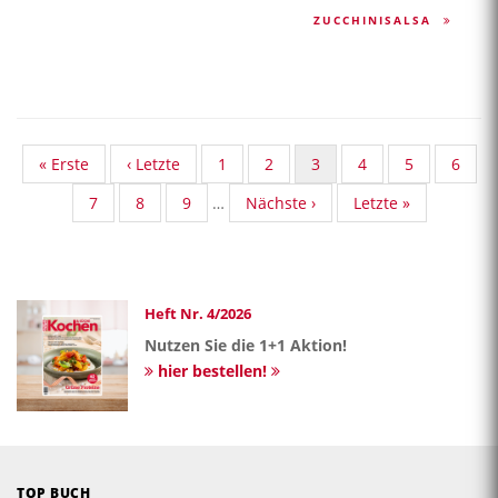
ZUCCHINISALSA
First
« Erste
Vorherige
‹ Letzte
Standard
1
Standard
2
Aktuelle
3
Standard
4
Standard
5
Stand
6
page
Seite
Taxonomy
Taxonomy
Seite
Taxonomy
Taxonomy
Taxon
Standard
7
Standard
8
Standard
9
…
Nächste
Nächste ›
Last
Letzte »
Seite
Seite
Seite
Seite
Seite
Taxonomy
Taxonomy
Taxonomy
Seite
page
Seite
Seite
Seite
Heft Nr. 4/2026
Nutzen Sie die 1+1 Aktion!
hier bestellen!
TOP BUCH