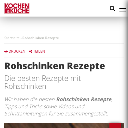
Direkt
zum
Inhalt
Startseite
-
Rohschinken Rezepte
DRUCKEN
TEILEN
Rohschinken Rezepte
Die besten Rezepte mit
Rohschinken
Wir haben die besten
Rohschinken Rezepte
,
Tipps und Tricks sowie Videos und
Schrittanleitungen für Sie zusammengestellt.