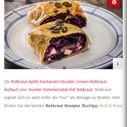
Ob
Rotkraut-Apfel-Kastanien-Strudel
,
Linsen-Rotkraut-
Auflauf
oder
bunter Sommersalat mit Rotkraut
. Rotkraut
eignet sich zu weit mehr als "nur" als Beilage zu Braten. Hier
Buchtipp:
Kohl & Kraut
finden Sie die besten
Rotkraut Rezepte
.