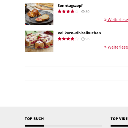
Sonntagszopf
80
Weiterles
Vollkorn-Ribiselkuchen
95
Weiterles
TOP BUCH
TOP VID