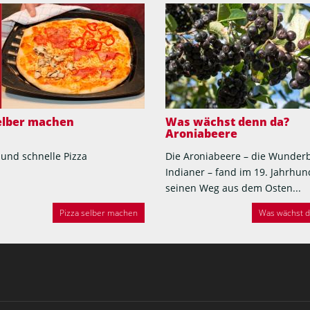
selber machen
Was wächst denn da?
Aroniabeere
 und schnelle Pizza
Die Aroniabeere – die Wunder
Indianer – fand im 19. Jahrhun
seinen Weg aus dem Osten...
Pizza selber machen
Was wächst de