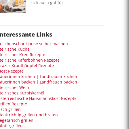
sich auch gut für…
Interessante Links
uschenschankjause selber machen
teirische Küche
teirischer Kren Rezepte
teirische Käferbohnen Rezepte
razer Krauthäuptel Rezepte
ost Rezepte
äuerinnen kochen | Landfrauen kochen
äuerinnen backen | Landfrauen backen
teirischer Wein
teirisches Kürbiskernöl
sterreichische Hausmannskost Rezepte
rillen Rezepte
isch grillen
teak richtig grillen und braten
egetarisch grillen
intergrillen