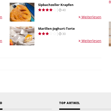
B
Sipbachzeller Krapfen
40
en
Weiterlesen
Marillen-Joghurt-Torte
30
en
Weiterlesen
EO
TOP ARTIKEL