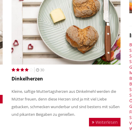
B
S
S
S
G
30
M
Dinkelherzen
B
B
S
Kleine, saftige Muttertagsherzen aus Dinkelmehl werden die
S
Mütter freuen, denn diese Herzen sind ja mit viel Liebe
Ö
G
gebacken, schmecken wunderbar und sind bestens mit süßen
F
und pikanten Beigaben zu genießen.
S
Weiterlesen
V
W