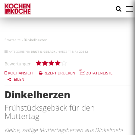
Direkt
zum
Inhalt
Startseite
-
Dinkelherzen
KATEGORIE(N):
BROT & GEBÄCK
/
#
REZEPT-NR.:
20312
Bewertungen
KOCHANSICHT
REZEPT DRUCKEN
ZUTATENLISTE
TEILEN
Dinkelherzen
Frühstücksgebäck für den
Muttertag
Kleine, saftige Muttertagsherzen aus Dinkelmehl